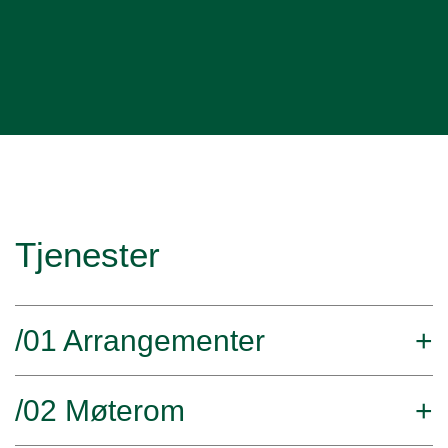
Tjenester
/01 Arrangementer
+
/02 Møterom
+
Health2B er ikke bare et partnerskap, men en
felles samarbeidsarena for aktivitet og